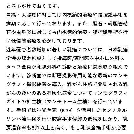
とを心がけております。
胃癌・大腸癌に対しては内視鏡的治療や腹腔鏡手術を
病期に応じて行っております。また、胆石・総胆管結
石や虫垂炎に対しても内視鏡的治療・腹腔鏡手術を行
い低侵襲治療を心がけております。
近年罹患者数増加の著しい乳癌については、日本乳癌
学会の認定施設として指導医/専門医を中心に外科ス
タッフ全員が乳腺外科の診断と治療に鋭意取り組んで
います。診断面では断層撮影併用可能な最新のマンモ
グラフィ撮影装置を導入、乳がん検診で発見される乳
がんの疑いのある石灰化病変についてマンモグラフィ
ガイドの針生検（マンモトーム生検）を行っていま
す。手術では蛍光色素（ICG）を活用したセンチネル
リンパ節生検を行い腋窩手術侵襲の低減をはかり、乳
房温存率も6割以上と高く、もし乳腺全摘手術が必要