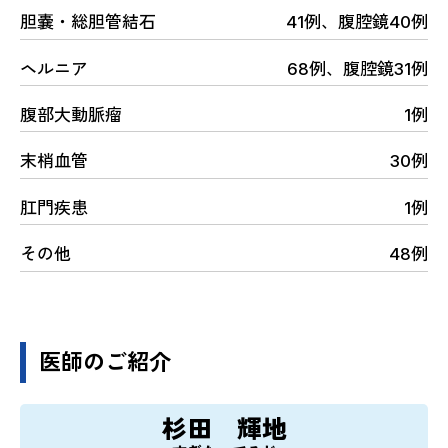
胆嚢・総胆管結石
41例、腹腔鏡40例
ヘルニア
68例、腹腔鏡31例
腹部大動脈瘤
1例
末梢血管
30例
肛門疾患
1例
その他
48例
医師のご紹介
杉田 輝地