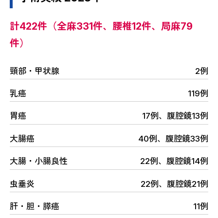
計422件（全麻331件、腰椎12件、局麻79
件）
頸部・甲状腺
2例
乳癌
119例
胃癌
17例、腹腔鏡13例
大腸癌
40例、腹腔鏡33例
大腸・小腸良性
22例、腹腔鏡14例
虫垂炎
22例、腹腔鏡21例
肝・胆・膵癌
11例